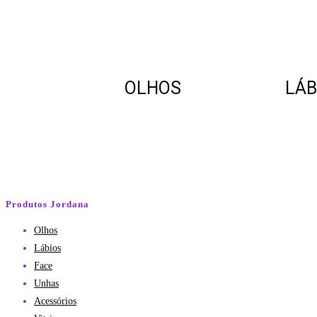
OLHOS
LÁB
Produtos Jordana
Olhos
Lábios
Face
Unhas
Acessórios